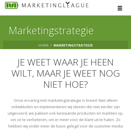
Marketingstrategie
HOME
/
MARKETINGSTRATEGIE
JE WEET WAAR JE HEEN
WILT, MAAR JE WEET NOG
NIET HOE?
Onze ervaring met marketingstrategie is breed. Niet alleen
ontwikkelen en implementeren wij ideeën die niet eerder zijn
uitgevoerd, we pakken ook bestaande producten en markten op,
om ze te verbeteren, om er meer voor de klant uit te halen. Zo
hebben wij onder meer de basis gelegd voor de customer media